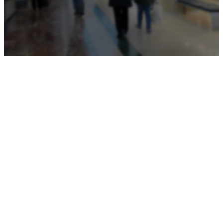
LOCKER INPOST
Ritiri e spedizioni
comodi, sicuri e
senza attese.
Vieni a scoprire il nuovo
Locker inPost
: il