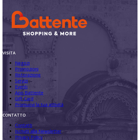
VISITA
Negozi
Promozioni
Ristorazione
Servizi
Eventi
App Battente
Gift Card
Promuovi la tua attività
CONTATTO
Contatti
Iscriviti alla Newsletter
Privacy Policy