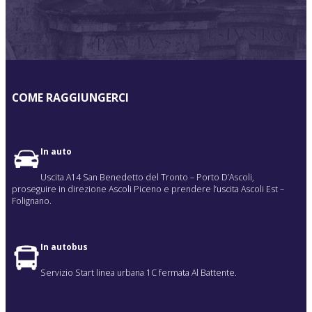
COME
RAGGIUNGERCI
In auto
Uscita A14 San Benedetto del Tronto – Porto D’Ascoli,
proseguire in direzione Ascoli Piceno e prendere l’uscita Ascoli Est –
Folignano.
In autobus
Servizio Start linea urbana 1C fermata Al Battente.